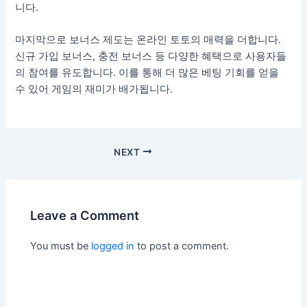
니다.
마지막으로 보너스 제도는 온라인 토토의 매력을 더합니다.
신규 가입 보너스, 충전 보너스 등 다양한 혜택으로 사용자들
의 참여를 유도합니다. 이를 통해 더 많은 베팅 기회를 얻을
수 있어 게임의 재미가 배가됩니다.
NEXT
Leave a Comment
You must be
logged in
to post a comment.