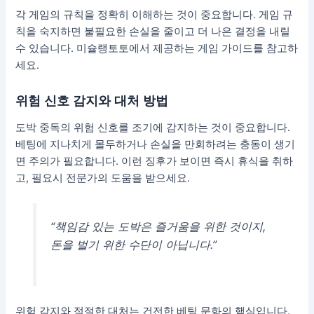
각 게임의 규칙을 정확히 이해하는 것이 중요합니다. 게임 규
칙을 숙지하면 불필요한 손실을 줄이고 더 나은 결정을 내릴
수 있습니다. 미슐랭토토에서 제공하는 게임 가이드를 참고하
세요.
위험 신호 감지와 대처 방법
도박 중독의 위험 신호를 조기에 감지하는 것이 중요합니다.
베팅에 지나치게 몰두하거나 손실을 만회하려는 충동이 생기
면 주의가 필요합니다. 이런 징후가 보이면 즉시 휴식을 취하
고, 필요시 전문가의 도움을 받으세요.
“책임감 있는 도박은 즐거움을 위한 것이지,
돈을 벌기 위한 수단이 아닙니다.”
위험 감지와 적절한 대처는 건전한 베팅 문화의 핵심입니다.