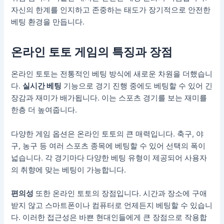
자신의 한계를 인지하고 존중하는 태도가 장기적으로 안전한
베팅 환경을 만듭니다.
온라인 토토 게임의 특징과 장점
온라인 토토는 전통적인 베팅 방식에 새로운 차원을 더했습니
다.
실시간 베팅
기능으로 경기 진행 중에도 베팅할 수 있어 긴
장감과 재미가 배가됩니다. 이는 스포츠 경기를 보는 재미를
한층 더 높여줍니다.
다양한 게임 옵션은 온라인 토토의 큰 매력입니다. 축구, 야
구, 농구 등 여러 스포츠 종목에 베팅할 수 있어 선택의 폭이
넓습니다. 각 경기마다 다양한 베팅 유형이 제공되어 사용자
의 취향에 맞는 베팅이 가능합니다.
편의성
또한 온라인 토토의 장점입니다. 시간과 장소에 구애
받지 않고 스마트폰이나 컴퓨터로 언제든지 베팅할 수 있습니
다. 이러한 접근성은 바쁜 현대인들에게 큰 장점으로 작용합