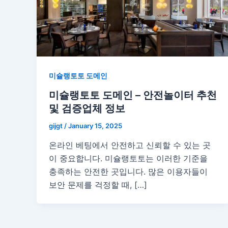
미슐랭토토 도메인
미슐랭토토 도메인 – 안전놀이터 추천
및 검증업체 정보
gijgt
/
January 15, 2025
온라인 베팅에서 안전하고 신뢰할 수 있는 곳
이 중요합니다. 미슐랭토토는 이러한 기준을
충족하는 안전한 곳입니다. 많은 이용자들이
보안 문제를 걱정할 때, […]